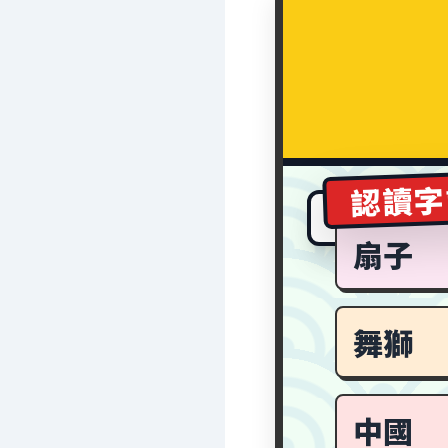
認讀字
扇子
舞獅
中國