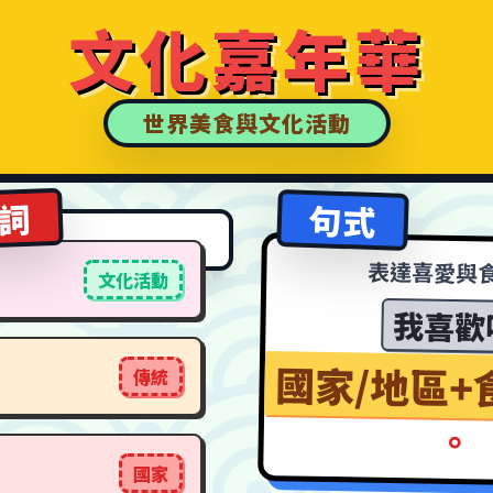
文化嘉年華
世界美食與文化活動
詞
句式
表達喜愛與
文化活動
我喜歡
國家/地區+
傳統
。
國家