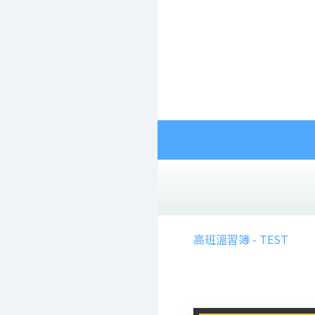
主頁
學校簡介
最新消息
高班溫習簿 - TEST