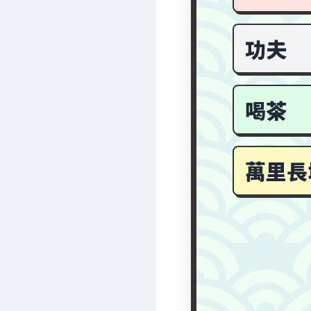
功夫
喝茶
萬里長