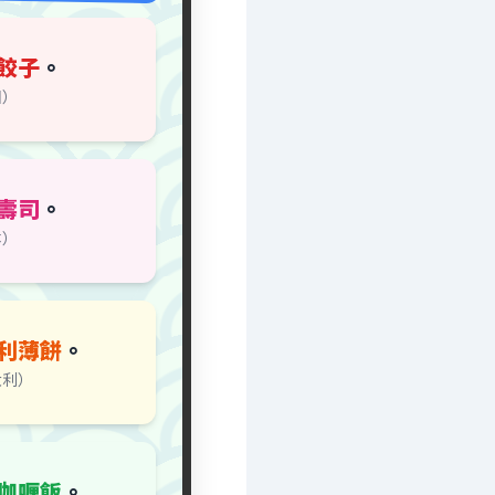
餃子
。
國）
壽司
。
本）
利薄餅
。
大利）
咖喱飯
。